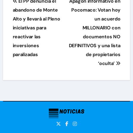
El PP denuncia el
Apagón informativo en
de
abandono de Monte
Pocomaco: Votan hoy
Alto y llevará al Pleno
un acuerdo
entradas
iniciativas para
MILLONARIO con
reactivar las
documentos NO
inversiones
DEFINITIVOS y una lista
paralizadas
de propietarios
‘oculta’