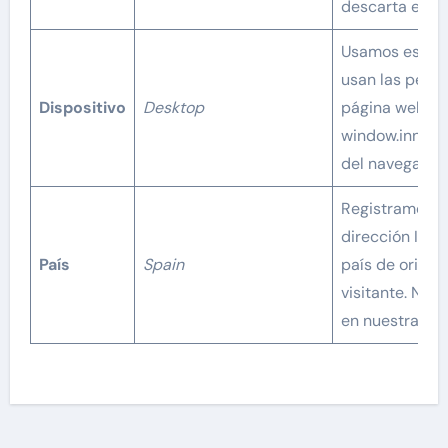
descarta el U
Usamos esto p
usan las perso
Dispositivo
Desktop
página web. Es
window.innerWi
del navegador 
Registramos el 
dirección IP. 
País
Spain
país de origen 
visitante. Nu
en nuestra bas