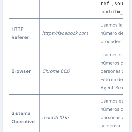
,
ref=
source
and
utm_cam
Usamos la cad
HTTP
https://facebook.com
número de vis
Referer
proceden de en
Usamos esto p
números de ve
Browser
Chrome 86.0
personas cuan
Esto se deriv
Agent. Se des
Usamos esto p
números de ve
Sistema
macOS 10.15
personas cuand
Operativo
se deriva del