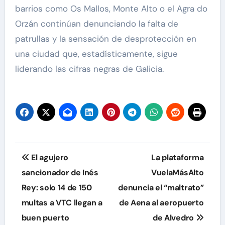
barrios como Os Mallos, Monte Alto o el Agra do
Orzán continúan denunciando la falta de
patrullas y la sensación de desprotección en
una ciudad que, estadísticamente, sigue
liderando las cifras negras de Galicia.
Navegación
El agujero
La plataforma
de
sancionador de Inés
VuelaMásAlto
Rey: solo 14 de 150
denuncia el “maltrato”
entradas
multas a VTC llegan a
de Aena al aeropuerto
buen puerto
de Alvedro