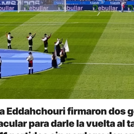
ia Eddahchouri firmaron dos 
lar para darle la vuelta al ta