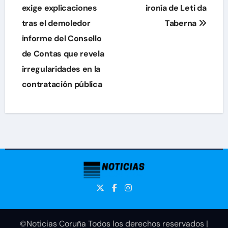
de
exige explicaciones
ironía de Leti da
tras el demoledor
Taberna
entradas
informe del Consello
de Contas que revela
irregularidades en la
contratación pública
©Noticias Coruña Todos los derechos reservados
|