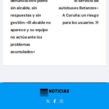
de
denuncia otro pleno
el servicio de
sin alcalde, sin
autobuses Betanzos-
entradas
respuestas y sin
A Coruña: un riesgo
gestión: «El alcalde no
para los usuarios
aparece y su equipo
no actúa ante los
problemas
acumulados»