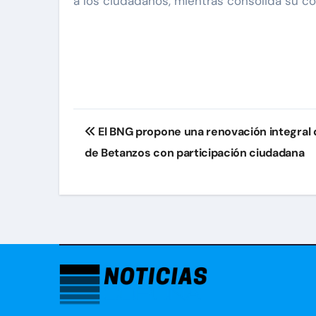
a los ciudadanos, mientras consolida su co
Navegación
El BNG propone una renovación integral d
de
de Betanzos con participación ciudadana
entradas