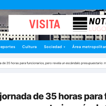
eportes
Cultura
Sociedad
Área metropolita
 de 35 horas para funcionarios, pero revela un escándalo presupuestario: m
jornada de 35 horas para 