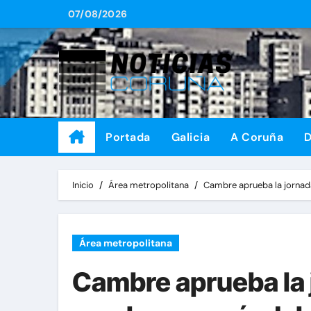
Saltar
07/08/2026
al
contenido
Portada
Galicia
A Coruña
D
Inicio
Área metropolitana
Cambre aprueba la jornada
Área metropolitana
Cambre aprueba la 