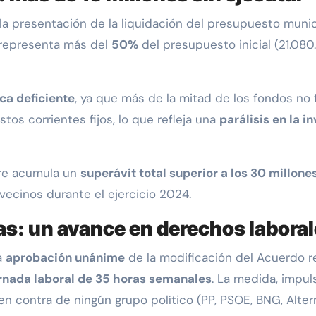
la presentación de la liquidación del presupuesto munic
e representa más del
50%
del presupuesto inicial (21.08
ca deficiente
, ya que más de la mitad de los fondos no
tos corrientes fijos, lo que refleja una
parálisis en la i
re acumula un
superávit total superior a los 30 millone
vecinos durante el ejercicio 2024.
as: un avance en derechos labora
a
aprobación unánime
de la modificación del Acuerdo r
rnada laboral de 35 horas semanales
. La medida, impul
o en contra de ningún grupo político (PP, PSOE, BNG, Alte