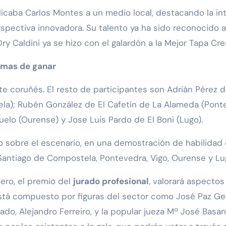
icaba Carlos Montes a un medio local, destacando la in
rspectiva innovadora. Su talento ya ha sido reconocido
ry Caldini ya se hizo con el galardón a la Mejor Tapa Crea
ormas de ganar
te coruñés. El resto de participantes son Adrián Pérez d
la); Rubén González de El Cafetín de La Alameda (Pon
buelo (Ourense) y Jose Luis Pardo de El Boni (Lugo).
to sobre el escenario, en una demostración de habilida
 Santiago de Compostela, Pontevedra, Vigo, Ourense y Lu
mero, el premio del
jurado profesional
, valorará aspectos
 está compuesto por figuras del sector como José Paz Ge
ado, Alejandro Ferreiro, y la popular jueza Mª José Basa