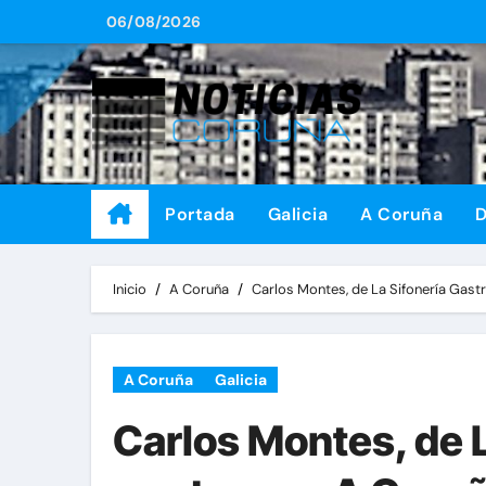
Saltar
06/08/2026
al
contenido
Portada
Galicia
A Coruña
D
Inicio
A Coruña
Carlos Montes, de La Sifonería Gast
A Coruña
Galicia
Carlos Montes, de 