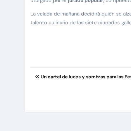
otorgado por el
jurado popular
, compuesto
La velada de mañana decidirá quién se alza
talento culinario de las siete ciudades gall
Navegación
Un cartel de luces y sombras para las Fe
de
entradas