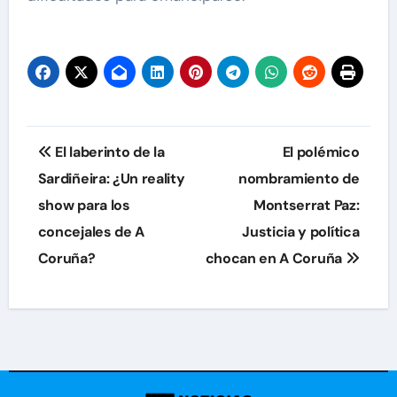
Navegación
El laberinto de la
El polémico
de
Sardiñeira: ¿Un reality
nombramiento de
show para los
Montserrat Paz:
entradas
concejales de A
Justicia y política
Coruña?
chocan en A Coruña