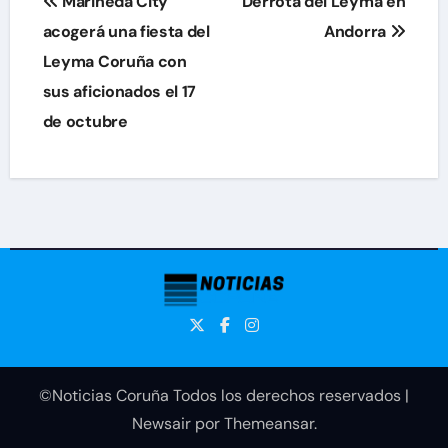
Marineda City
Derrota del Leyma en
de
acogerá una fiesta del
Andorra
Leyma Coruña con
entradas
sus aficionados el 17
de octubre
©Noticias Coruña Todos los derechos reservados
|
Newsair
por
Themeansar
.