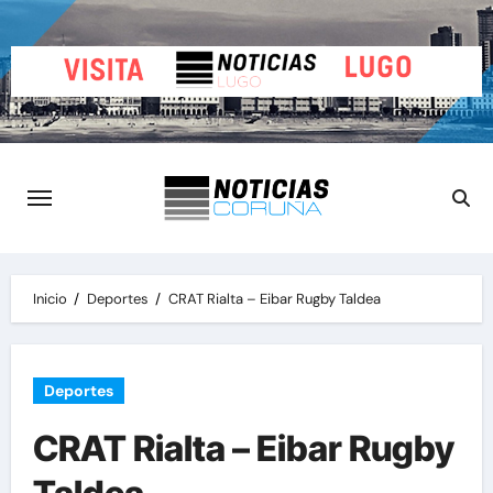
Saltar
al
contenido
Inicio
Deportes
CRAT Rialta – Eibar Rugby Taldea
Deportes
CRAT Rialta – Eibar Rugby