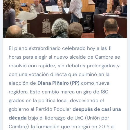
El pleno extraordinario celebrado hoy a las 11
horas para elegir al nuevo alcalde de Cambre se
resolvió con rapidez, sin debates prolongados y
con una votación directa que culminó en la
elección de
Diana Piñeiro (PP)
como nueva
regidora. Este cambio marca un giro de 180
grados en la política local, devolviendo el
gobierno al Partido Popular
después de casi una
década
bajo el liderazgo de UxC (Unión por
Cambre), la formación que emergió en 2015 al