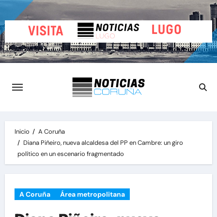
Saltar
al
contenido
Inicio
A Coruña
Diana Piñeiro, nueva alcaldesa del PP en Cambre: un giro
político en un escenario fragmentado
A Coruña
Área metropolitana