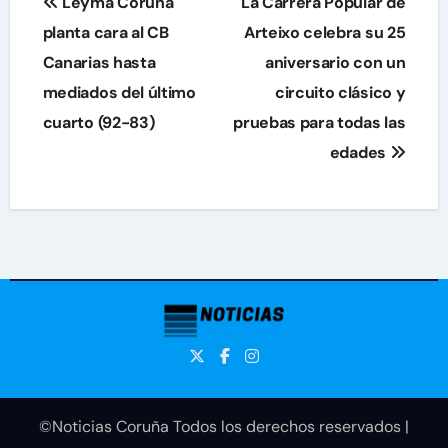
Leyma Coruña
La Carrera Popular de
de
planta cara al CB
Arteixo celebra su 25
Canarias hasta
aniversario con un
entradas
mediados del último
circuito clásico y
cuarto (92-83)
pruebas para todas las
edades
©Noticias Coruña Todos los derechos reservados
|