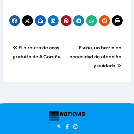
Navegación
El circuito de cros
Elviña, un barrio en
de
gratuito de A Coruña.
necesidad de atención
y cuidado
entradas