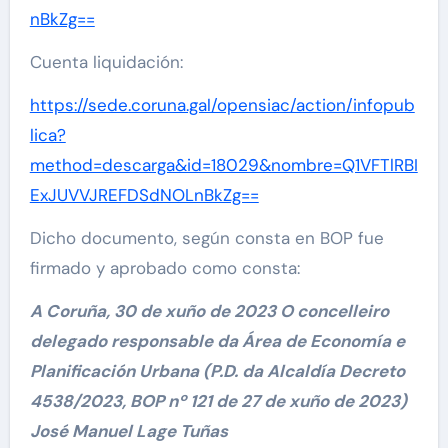
nBkZg==
Cuenta liquidación:
https://sede.coruna.gal/opensiac/action/infopub
lica?
method=descarga&id=18029&nombre=Q1VFTlRBI
ExJUVVJREFDSdNOLnBkZg==
Dicho documento, según consta en BOP fue
firmado y aprobado como consta:
A Coruña, 30 de xuño de 2023 O concelleiro
delegado responsable da Área de Economía e
Planificación Urbana (P.D. da Alcaldía Decreto
4538/2023, BOP nº 121 de 27 de xuño de 2023)
José Manuel Lage Tuñas