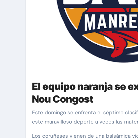
El equipo naranja se e
Nou Congost
Este domingo se enfrenta el séptimo clasificado (Baxi Manresa) frente al colista (Basquet Coruña). A priori son favoritos los locales, pero en
este maravilloso deporte a veces las matem
Los coruñeses vienen de una balsámica vict