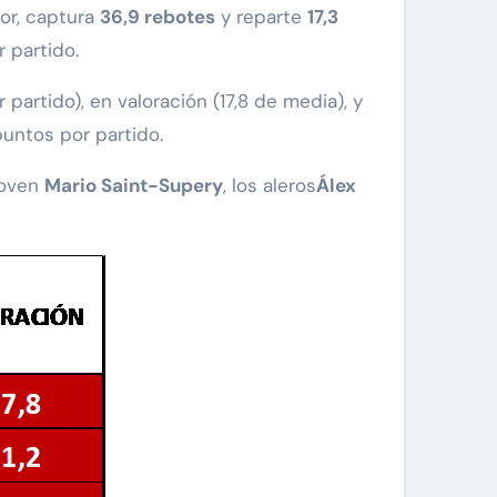
ior, captura
36,9 rebotes
y reparte
17,3
r partido.
 partido), en valoración (17,8 de media), y
puntos por partido.
joven
Mario Saint-Supery
, los aleros
Álex