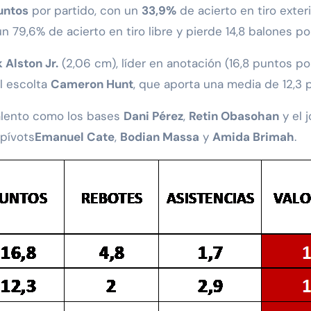
untos
por partido, con un
33,9%
de acierto en tiro exter
un 79,6% de acierto en tiro libre y pierde 14,8 balones po
 Alston Jr.
(2,06 cm), líder en anotación (16,8 puntos por
l escolta
Cameron Hunt
, que aporta una media de 12,3 
alento como los bases
Dani Pérez
,
Retin Obasohan
y el 
spívots
Emanuel Cate
,
Bodian Massa
y
Amida Brimah
.