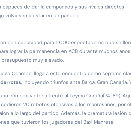
on capaces de dar la campanada y sus rivales directos –
ajo volviesen a estar en un pañuelo.
sión con capacidad para 5.000 espectadores que se llen
ve para lograr la permanencia en ACB durante muchos año
n presupuesto muy elevado.
o Diego Ocampo, llega a este encuentro como séptimo cla
9 derrotas
, incluyendo triunfos ante Barça, Gran Canaria, 
on una cómoda victoria frente al Leyma Coruña(74-89). A
 cedieron 20 rebotes ofensivos a los manresanos, por el 
balón a lo largo del partido. Además, la prematura lesión
nes que tuvieron los jugadores del Baxi Manresa.