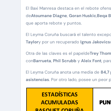
El Baxi Manresa destaca en el rebote ofens
de
Atoumane Diagne
,
Goran Huskic
,
Beqa B
que aporta rebote y puntos.
El Leyma Coruña buscará el talento excep
Taylor
y por un recuperado
Ignus Jakovics
Otra de las claves es el papelde
Trey Thom
con
Barrueta
,
Phil Scrubb
y
Aleix Font
, pa
El Leyma Coruña anota una media de
84,7
asistencias
. Por otro lado, posee un peor 