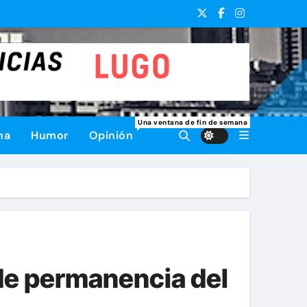
Una ventana de fin de semana
na
Humor
Opinión
 de permanencia del