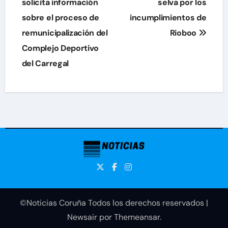
de
solicita información
selva por los
sobre el proceso de
incumplimientos de
entradas
remunicipalización del
Rioboo
Complejo Deportivo
del Carregal
©Noticias Coruña Todos los derechos reservados
|
Newsair
por
Themeansar
.