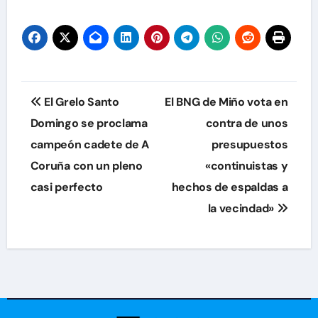
Navegación
El Grelo Santo
El BNG de Miño vota en
de
Domingo se proclama
contra de unos
campeón cadete de A
presupuestos
entradas
Coruña con un pleno
«continuistas y
casi perfecto
hechos de espaldas a
la vecindad»