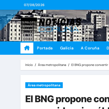
Saltar
07/08/2026
al
contenido
Portada
Galicia
A Coruña
D
Inicio
Área metropolitana
El BNG propone convertir 
Área metropolitana
El BNG propone con