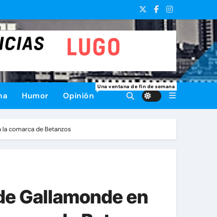
Una ventana de fin de semana
na
Humor
Opinión
a la comarca de Betanzos
 de Gallamonde en