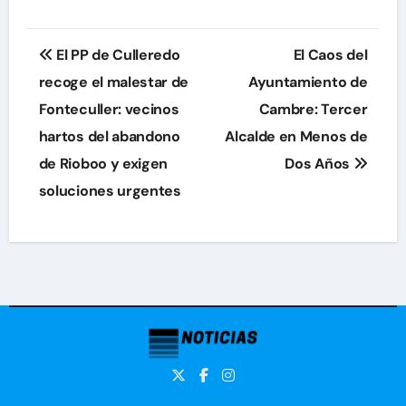
Navegación
El PP de Culleredo
El Caos del
de
recoge el malestar de
Ayuntamiento de
Fonteculler: vecinos
Cambre: Tercer
entradas
hartos del abandono
Alcalde en Menos de
de Rioboo y exigen
Dos Años
soluciones urgentes