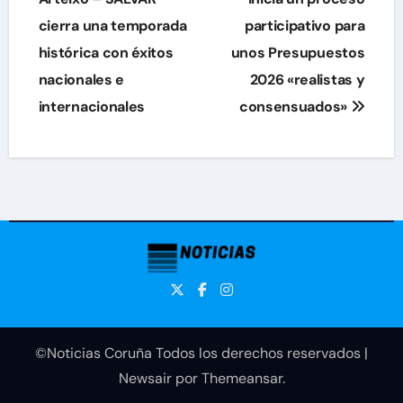
cierra una temporada
participativo para
entradas
histórica con éxitos
unos Presupuestos
nacionales e
2026 «realistas y
internacionales
consensuados»
©Noticias Coruña Todos los derechos reservados
|
Newsair
por
Themeansar
.