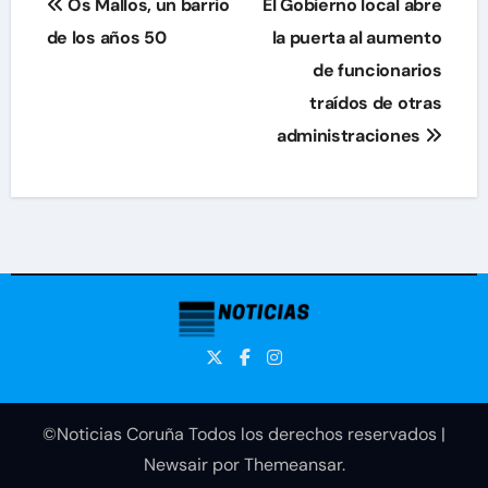
Os Mallos, un barrio
El Gobierno local abre
de
de los años 50
la puerta al aumento
de funcionarios
entradas
traídos de otras
administraciones
©Noticias Coruña Todos los derechos reservados
|
Newsair
por
Themeansar
.