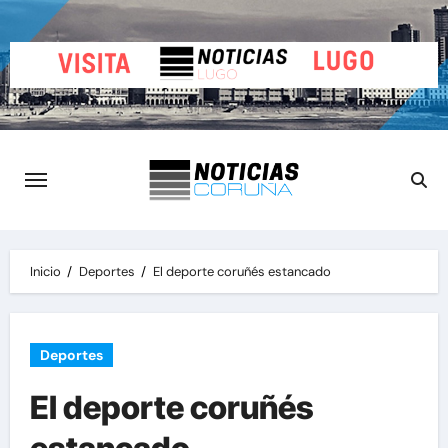
Saltar
al
contenido
Inicio
Deportes
El deporte coruñés estancado
Deportes
El deporte coruñés