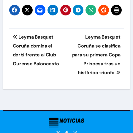
Navegación
Leyma Basquet
Leyma Basquet
de
Coruña domina el
Coruña se clasifica
derbi frente al Club
para su primera Copa
entradas
Ourense Baloncesto
Princesa tras un
histórico triunfo