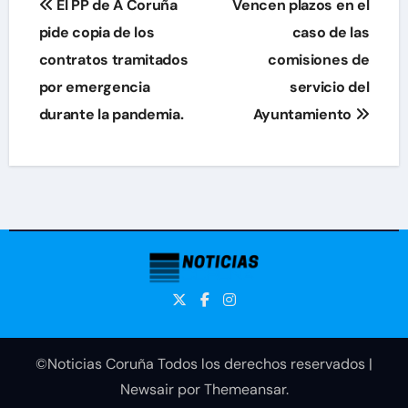
El PP de A Coruña
Vencen plazos en el
de
pide copia de los
caso de las
contratos tramitados
comisiones de
entradas
por emergencia
servicio del
durante la pandemia.
Ayuntamiento
©Noticias Coruña Todos los derechos reservados
|
Newsair
por
Themeansar
.