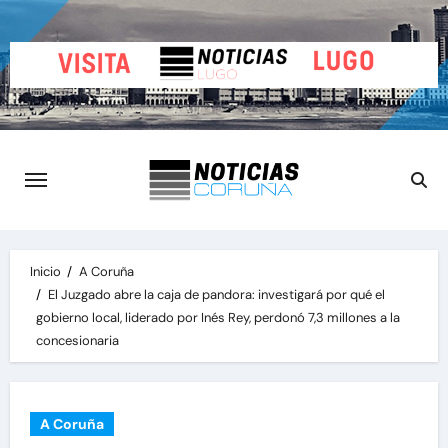
Saltar
al
contenido
Inicio
A Coruña
El Juzgado abre la caja de pandora: investigará por qué el
gobierno local, liderado por Inés Rey, perdonó 7,3 millones a la
concesionaria
A Coruña