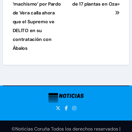
‘machismo’ por Pardo
de 17 plantas en Oza»
entradas
de Vera calla ahora
que el Supremo ve
DELITO en su
contratación con
Ábalos
©Noticias Coruña Todos los derechos reservados
|