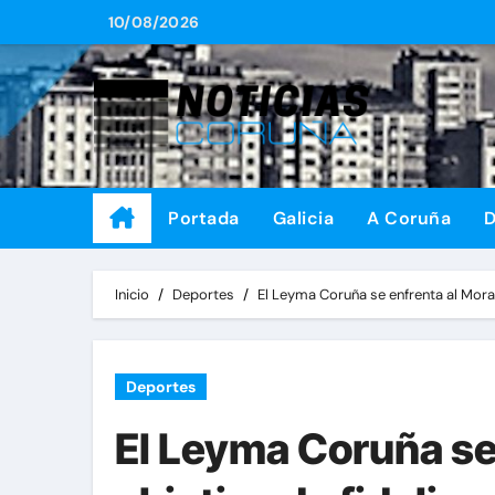
Saltar
10/08/2026
al
contenido
Portada
Galicia
A Coruña
D
Inicio
Deportes
El Leyma Coruña se enfrenta al Morab
Deportes
El Leyma Coruña se