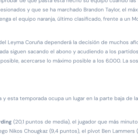
comprobar de que pasta está hecho su equipo cuando la
sionados y que se ha marchado Brandon Taylor, el máximo
nga el equipo naranja, último clasificado, frente a un 
el Leyma Coruña dependerá la decisión de muchos afic
rada siguen sacando el abono y acudiendo a los partidos.
posible, acercarse lo máximo posible a los 6.000. La s
a y esta temporada ocupa un lugar en la parte baja de l
rding
(20,1 puntos de media), el jugador que más minuto
riego Nikos Chougkaz (9,4 puntos), el pívot Ben Lammers (