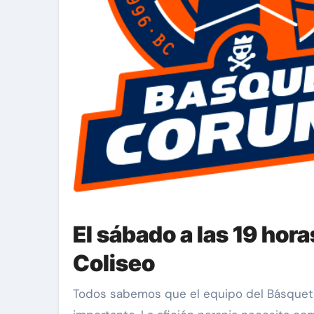
El sábado a las 19 hora
Coliseo
Todos sabemos que el equipo del Básquet Coruña ya no tiene opciones de permanecer en la ACB pero, aun así, este partido es muy