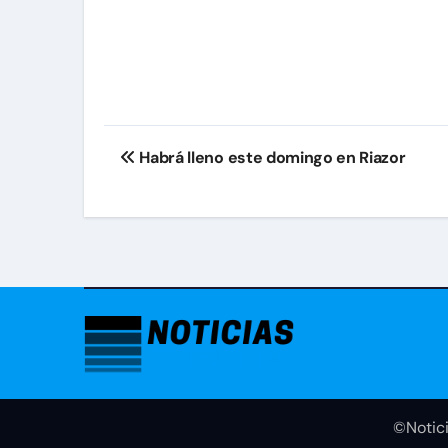
Navegación
Habrá lleno este domingo en Riazor
de
entradas
©Notici