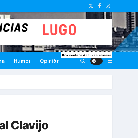
Una ventana de fin de semana
na
Humor
Opinión
al Clavijo