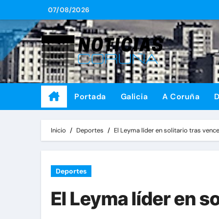
Saltar
07/08/2026
al
contenido
Portada
Galicia
A Coruña
D
Inicio
Deportes
El Leyma líder en solitario tras venc
Deportes
El Leyma líder en so