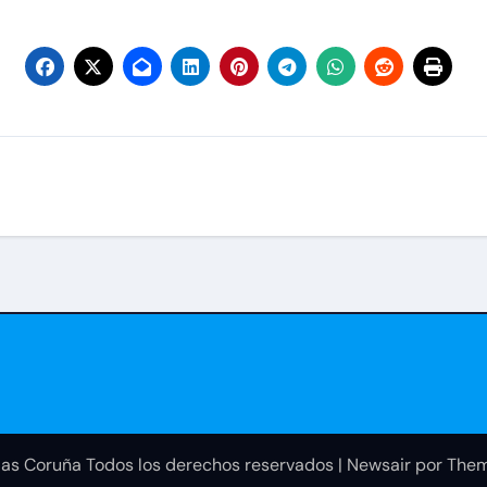
as Coruña Todos los derechos reservados
|
Newsair
por
Them