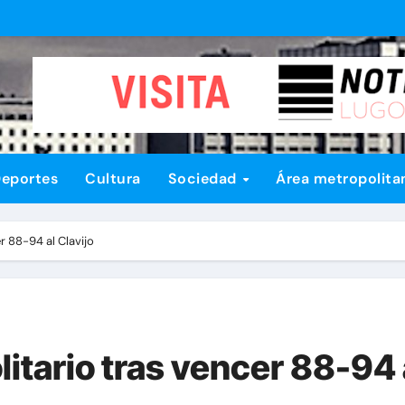
eportes
Cultura
Sociedad
Área metropolita
er 88-94 al Clavijo
litario tras vencer 88-94 