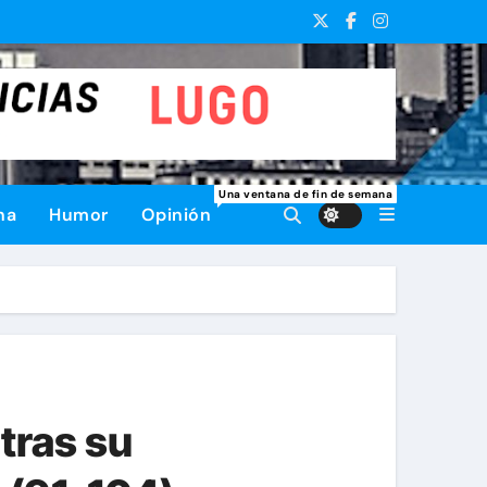
Una ventana de fin de semana
na
Humor
Opinión
tras su