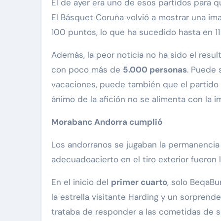
El de ayer era uno de esos partidos para que los jugadores naranjas menos habituales demostrasen su pundonor y calidad, pero no pudo ser.
El Básquet Coruña volvió a mostrar una ima
100 puntos, lo que ha sucedido hasta en 11
Además, la peor noticia no ha sido el resul
con poco más de
5.000 personas
. Puede 
vacaciones, puede también que el partido d
ánimo de la afición no se alimenta con la 
Morabanc Andorra cumplió
Los andorranos se jugaban la permanencia 
adecuadoacierto en el tiro exterior fueron 
En el inicio del
primer cuarto
, solo BeqaBu
la estrella visitante Harding y un sorpren
trataba de responder a las cometidas de su