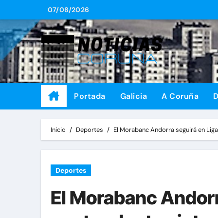
Saltar
07/08/2026
al
contenido
Portada
Galicia
A Coruña
D
Inicio
Deportes
El Morabanc Andorra seguirá en Liga
Deportes
El Morabanc Andorr