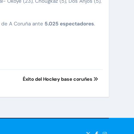
al- Okoye (23), Chougkaz (5), Dos Anjos (5),
um de A Coruña ante
5.025 espectadores
.
Éxito del Hockey base coruñes