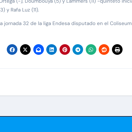
 Ortega (-), Doumbouya (5) y Lammers (11) -quinteto inici
) y Rafa Luz (11).
la jornada 32 de la liga Endesa disputado en el Colise