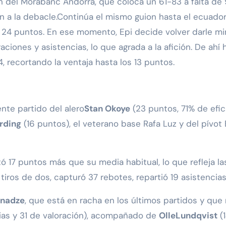
n del Morabanc Andorra, que coloca un 61-83 a falta de
n a la debacle.Continúa el mismo guion hasta el ecuador,
a 24 puntos. En ese momento, Epi decide volver darle m
iones y asistencias, lo que agrada a la afición. De ahí ha
4, recortando la ventaja hasta los 13 puntos.
nte partido del alero
Stan Okoye
(23 puntos, 71% de efica
rding
(16 puntos), el veterano base Rafa Luz y del pívot
tó 17 puntos más que su media habitual, lo que refleja l
 tiros de dos, capturó 37 rebotes, repartió 19 asistencias
anadze
, que está en racha en los últimos partidos y que 
cias y 31 de valoración), acompañado de
OlleLundqvist
(1