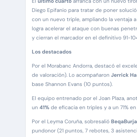
El
último cuarto
arranca con un nuevo tiró
Diego Epifanio para tratar de poner solució
con un nuevo triple, ampliando la ventaja 
logra acelerar el ataque con buenas penetrac
y cierran el marcador en el definitivo 91-10
Los destacados
Por el Morabanc Andorra, destacó el excele
de valoración). Lo acompañaron
Jerrick Ha
base Shannon Evans (10 puntos).
El equipo entrenado por el Joan Plaza, ano
un
41%
de eficacia en triples y a un 71% en
Por el Leyma Coruña, sobresalió
BeqaBurj
pundonor (21 puntos, 7 rebotes, 3 asisten