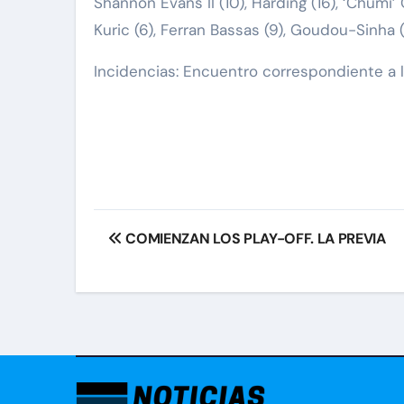
Shannon Evans II (10), Harding (16), ‘Chumi’
Kuric (6), Ferran Bassas (9), Goudou-Sinha (3
Incidencias: Encuentro correspondiente a 
Navegación
COMIENZAN LOS PLAY-OFF. LA PREVIA
de
entradas