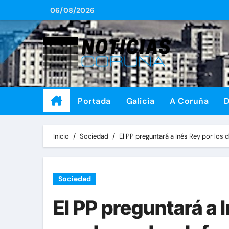
Saltar
06/08/2026
al
contenido
Portada
Galicia
A Coruña
D
Inicio
Sociedad
El PP preguntará a Inés Rey por los 
Sociedad
El PP preguntará a 