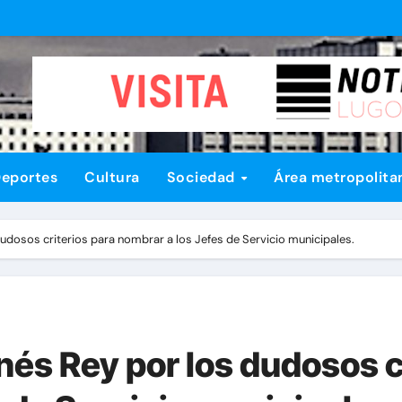
eportes
Cultura
Sociedad
Área metropolita
dudosos criterios para nombrar a los Jefes de Servicio municipales.
Inés Rey por los dudosos c