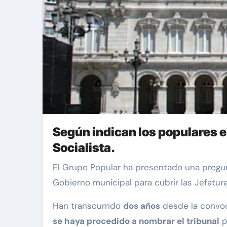
Según indican los populares e
Socialista.
El Grupo Popular ha presentado una pregunta oral para su respuesta en el Pleno del 8 de abril, con el fin de conocer qué criterios sigue el
Gobierno municipal para cubrir las Jefatur
Han transcurrido
dos años
desde la convoc
se haya procedido a nombrar el tribunal
p