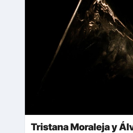
Tristana Moraleja y Ál