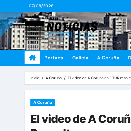
Saltar
07/08/2026
al
contenido
Portada
Galicia
A Coruña
D
Inicio
A Coruña
El video de A Coruña en FITUR más 
A Coruña
El video de A Coru