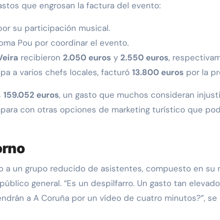
stos que engrosan la factura del evento:
or su participación musical.
loma Pou por coordinar el evento.
Veira
recibieron
2.050 euros
y
2.550 euros
, respectiva
upa a varios chefs locales, facturó
13.800 euros
por la p
s
159.052 euros
, un gasto que muchos consideran injusti
para con otras opciones de marketing turístico que po
torno
gido a un grupo reducido de asistentes, compuesto en su 
l público general. “Es un despilfarro. Un gasto tan elevado
vendrán a A Coruña por un vídeo de cuatro minutos?”, se