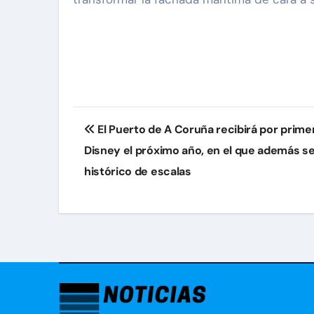
Navegación
El Puerto de A Coruña recibirá por prime
de
Disney el próximo año, en el que además s
entradas
histórico de escalas