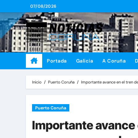
Saltar
07/08/2026
al
contenido
Portada
Galicia
A Coruña
D
Inicio
Puerto Coruña
Importante avance en el tren de
Puerto Coruña
Importante avance e