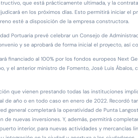
structivo, que está prácticamente ultimada, y la contrat
udicará en los próximos días. Esto permitirá iniciar el p
terreno esté a disposición de la empresa constructora.
ridad Portuaria prevé celebrar un Consejo de Administr
convenio y se aprobará de forma inicial el proyecto, así 
stará financiado al 100% por los fondos europeos Next Ge
o, y el anterior ministro de Fomento, José Luis Ábalos, c
ón que vienen prestando todas las instituciones implicad
final de año o en todo caso en enero de 2022. Recordó ta
 red general completará la operatividad de Punta Langost
ión de nuevas inversiones. Y, además, permitirá completa
puerto interior, para nuevas actividades y mercancías li
 su integración en la ciudad y apertura a los ciudadano