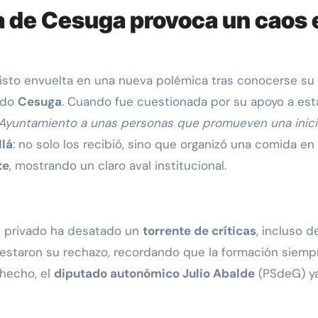
a de Cesuga provoca un caos e
visto envuelta en una nueva polémica tras conocerse su
vado
Cesuga
. Cuando fue cuestionada por su apoyo a esta i
l Ayuntamiento a unas personas que promueven una inic
llá
: no solo los recibió, sino que organizó una comida en
te
, mostrando un claro aval institucional.
io privado ha desatado un
torrente de críticas
, incluso 
festaron su rechazo, recordando que la formación siemp
 hecho, el
diputado autonómico Julio Abalde
(PSdeG) ya