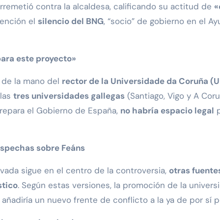
rremetió contra la alcaldesa, calificando su actitud de
«
tención el
silencio del BNG
, “socio” de gobierno en el 
para este proyecto»
ó de la mano del
rector de la Universidade da Coruña (
 las
tres universidades gallegas
(Santiago, Vigo y A Cor
epara el Gobierno de España,
no habría espacio legal
p
sospechas sobre Feáns
vada sigue en el centro de la controversia,
otras fuente
stico
. Según estas versiones, la promoción de la univers
e añadiría un nuevo frente de conflicto a la ya de por sí p