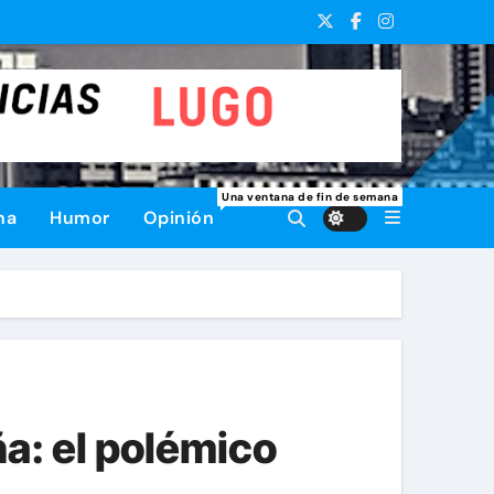
Una ventana de fin de semana
na
Humor
Opinión
ña: el polémico