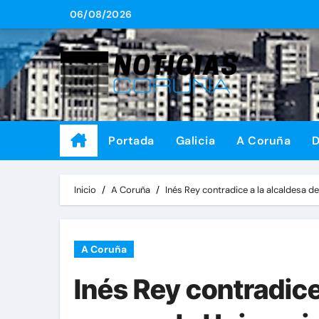
Saltar
06/08/2026
al
contenido
Portada
Galicia
A Coruña
D
Inicio
A Coruña
Inés Rey contradice a la alcaldesa d
A Coruña
Inés Rey contradice