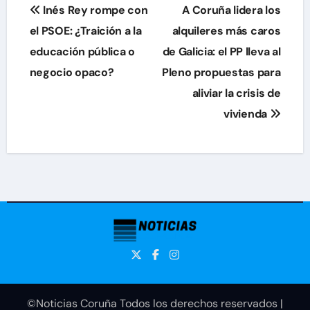
Navegación
Inés Rey rompe con
A Coruña lidera los
de
el PSOE: ¿Traición a la
alquileres más caros
educación pública o
de Galicia: el PP lleva al
entradas
negocio opaco?
Pleno propuestas para
aliviar la crisis de
vivienda
©Noticias Coruña Todos los derechos reservados
|