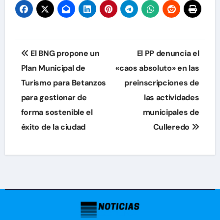
Navegación
El BNG propone un
El PP denuncia el
de
Plan Municipal de
«caos absoluto» en las
Turismo para Betanzos
preinscripciones de
entradas
para gestionar de
las actividades
forma sostenible el
municipales de
éxito de la ciudad
Culleredo