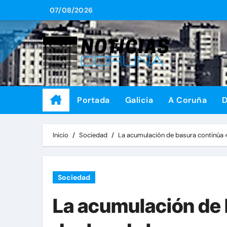
Saltar
07/08/2026
al
contenido
Portada
Galicia
A Coruña
D
Inicio
Sociedad
La acumulación de basura continúa 4
Sociedad
La acumulación de 