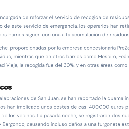
 encargada de reforzar el servicio de recogida de residuo
io de este servicio de emergencia, los operarios han ret
os barrios siguen con una alta acumulación de residuos 
noche, proporcionadas por la empresa concesionaria Pre
siduo, mientras que en otros barrios como Mesoiro, Feáns
d Vieja, la recogida fue del 30%, y en otras áreas como
icos
celebraciones de San Juan, se han reportado la quema i
licos han implicado unos costes de casi 400.000 euros p
es de los vecinos. La pasada noche, se registraron dos 
 Bergondo, causando incluso daños a una furgoneta estac