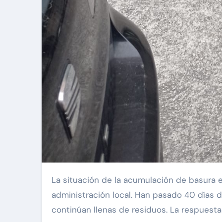
La situación de la acumulación de basura en A Coruña sigue siendo alarmante, a pesar de los esfuerzos de emergencia implementados por la
administración local. Han pasado 40 días d
continúan llenas de residuos. La respuesta