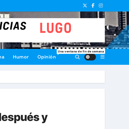
Una ventana de fin de semana
na
Humor
Opinión
después y