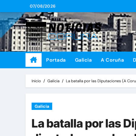
Saltar
07/08/2026
al
contenido
Portada
Galicia
A Coruña
D
Inicio
Galicia
La batalla por las Diputaciones (A Coru
Galicia
La batalla por las 