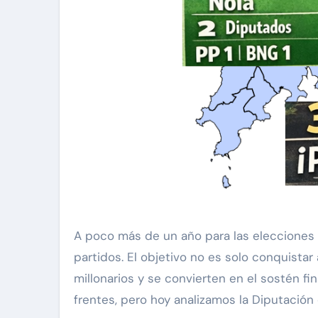
A poco más de un año para las elecciones municipales de 2027, las calculadoras y las hojas de cálculo ya humean en las sedes de los
partidos. El objetivo no es solo conquista
millonarios y se convierten en el sostén fi
frentes, pero hoy analizamos la Diputación