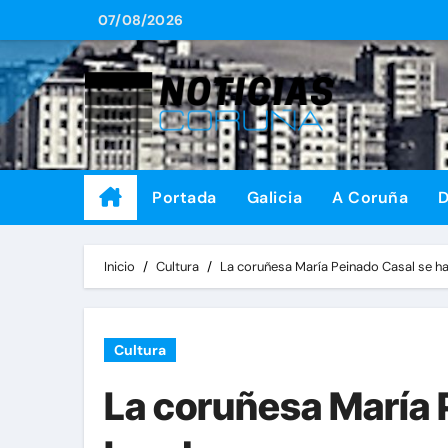
Saltar
07/08/2026
al
contenido
Portada
Galicia
A Coruña
D
Inicio
Cultura
La coruñesa María Peinado Casal se ha
Cultura
La coruñesa María P