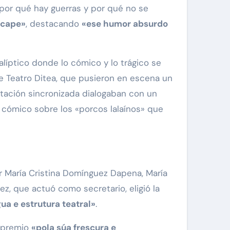
e por qué hay guerras y por qué no se
scape»
, destacando
«ese humor absurdo
líptico donde lo cómico y lo trágico se
de Teatro Ditea, que pusieron en escena un
tación sincronizada dialogaban con un
o cómico sobre los «porcos lalaínos» que
r María Cristina Domínguez Dapena, María
, que actuó como secretario, eligió la
gua e estrutura teatral»
.
e premio
«pola súa frescura e