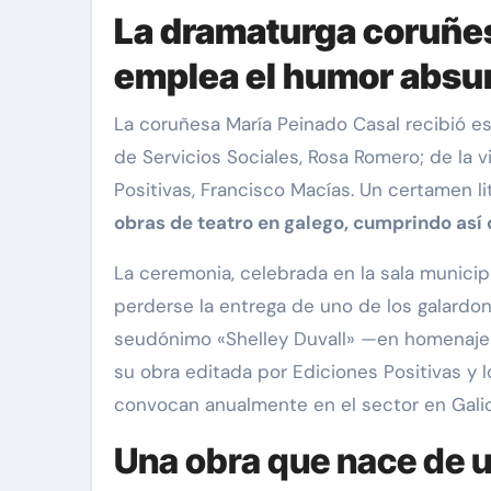
La dramaturga coruñes
emplea el humor absurd
La coruñesa María Peinado Casal recibió esta tarde la octava edición del Premio Laudamuco para textos teatrales de manos de la concejala
de Servicios Sociales, Rosa Romero; de la 
Positivas, Francisco Macías. Un certamen 
obras de teatro en galego, cumprindo así 
La ceremonia, celebrada en la sala munici
perderse la entrega de uno de los galardon
seudónimo «Shelley Duvall» —en homenaje 
su obra editada por Ediciones Positivas y
convocan anualmente en el sector en Galic
Una obra que nace de u