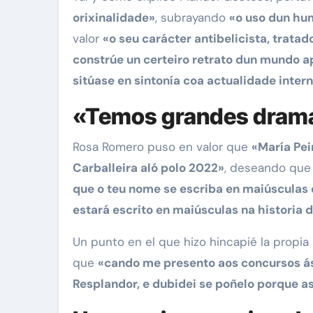
orixinalidade»
, subrayando
«o uso dun hum
valor
«o seu carácter antibelicista, trata
constrúe un certeiro retrato dun mundo a
sitúase en sintonía coa actualidade inte
«Temos grandes dram
Rosa Romero puso en valor que
«María Pei
Carballeira aló polo 2022»
, deseando qu
que o teu nome se escriba en maiúsculas e
estará escrito en maiúsculas na historia 
Un punto en el que hizo hincapié la propia
que
«cando me presento aos concursos ás
Resplandor, e dubidei se poñelo porque a