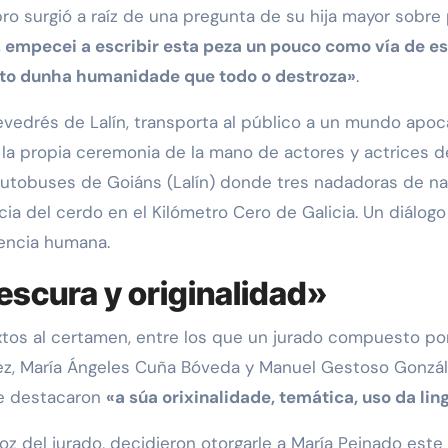
ibro surgió a raíz de una pregunta de su hija mayor sobr
 empecei a escribir esta peza un pouco como vía de e
ito dunha humanidade que todo o destroza»
.
vedrés de Lalín, transporta al público a un mundo apoca
 la propia ceremonia de la mano de actores y actrices 
utobuses de Goiáns (Lalín) donde tres nadadoras de na
cia del cerdo en el Kilómetro Cero de Galicia. Un diálog
tencia humana.
rescura y originalidad»
xtos al certamen, entre los que un jurado compuesto po
ez, María Ángeles Cuña Bóveda y Manuel Gestoso González
ue destacaron
«a súa orixinalidade, temática, uso da lin
oz del jurado, decidieron otorgarle a María Peinado est