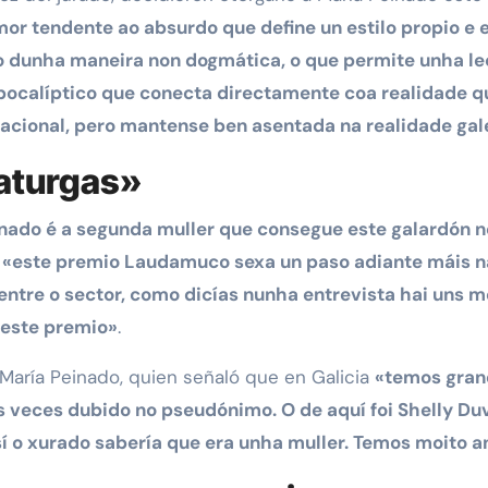
or tendente ao absurdo que define un estilo propio e 
do dunha maneira non dogmática, o que permite unha lec
pocalíptico que conecta directamente coa realidade q
rnacional, pero mantense ben asentada na realidade ga
aturgas»
nado é a segunda muller que consegue este galardón nos
e
«este premio Laudamuco sexa un paso adiante máis na 
ntre o sector, como dicías nunha entrevista hai uns m
deste premio»
.
 María Peinado, quien señaló que en Galicia
«temos gran
 veces dubido no pseudónimo. O de aquí foi Shelly Duv
sí o xurado sabería que era unha muller. Temos moito 