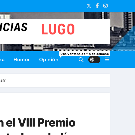
Una ventana de fin de semana
na
Humor
Opinión
alín
el VIII Premio