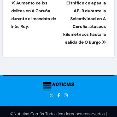
Navegación
Aumento de los
El tráfico colapsa la
de
delitos en A Coruña
AP-9 durante la
durante el mandato de
Selectividad en A
entradas
Inés Rey.
Coruña: atascos
kilométricos hasta la
salida de O Burgo
©Noticias Coruña Todos los derechos reservados
|