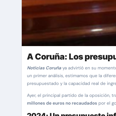
A Coruña: Los presupu
Noticias Coruña
ya advirtió en su momento
un primer análisis, estimamos que la difere
presupuestado y la capacidad real de ingre
Ayer, el principal partido de la oposición, 
millones de euros no recaudados
por el go
2024: Un presupuesto inf