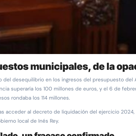
estos municipales, de la opac
 del desequilibrio en los ingresos del presupuesto del
ncia superaría los 100 millones de euros, y el 6 de febr
sos rondaba los 114 millones.
tras acceder al decreto de liquidación del ejercicio 2024,
bierno local de Inés Rey.
lado, un fracaso confirmado