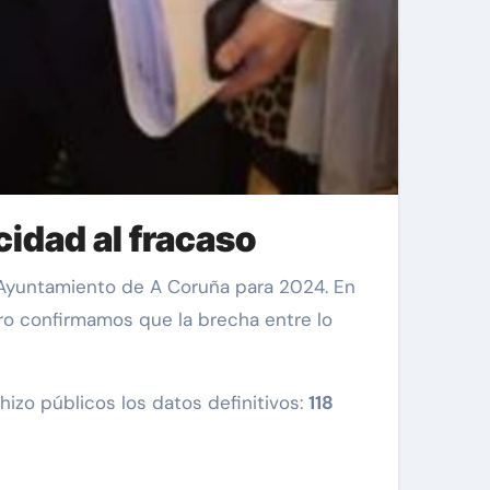
idad al fracaso
 Ayuntamiento de A Coruña para 2024. En
ero confirmamos que la brecha entre lo
 hizo públicos los datos definitivos:
118