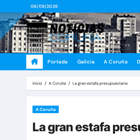
Saltar
06/08/2026
al
contenido
Portada
Galicia
A Coruña
D
Inicio
A Coruña
La gran estafa presupuestaria
A Coruña
La gran estafa pre