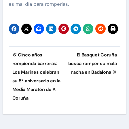
es mal día para romperlas.
Navegación
Cinco años
El Basquet Coruña
de
rompiendo barreras:
busca romper su mala
Los Marines celebran
racha en Badalona
entradas
su 5º aniversario en la
Media Maratón de A
Coruña