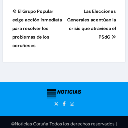
Navegación
El Grupo Popular
Las Elecciones
de
exige acción inmediata
Generales acentúan la
para resolver los
crisis que atraviesa el
entradas
problemas de los
PSdG
coruñeses
©Noticias Coruña Todos los derechos reservados
|