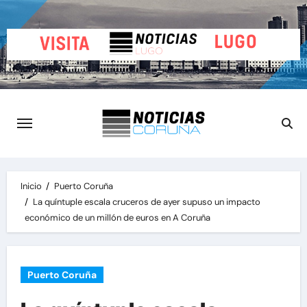
Saltar
al
contenido
Inicio
Puerto Coruña
La quíntuple escala cruceros de ayer supuso un impacto
económico de un millón de euros en A Coruña
Puerto Coruña