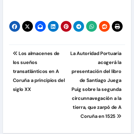
Navegación
Los almacenes de
La Autoridad Portuaria
de
los sueños
acogerá la
transatlánticos en A
presentación del libro
entradas
Coruña a principios del
de Santiago Juega
siglo XX
Puig sobre la segunda
circunnavegación a la
tierra, que zarpó de A
Coruña en 1525