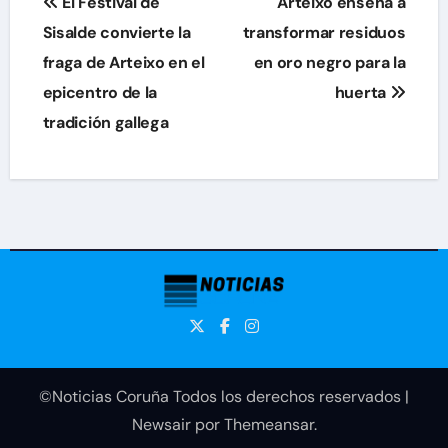
El Festival de
Arteixo enseña a
de
Sisalde convierte la
transformar residuos
fraga de Arteixo en el
en oro negro para la
entradas
epicentro de la
huerta
tradición gallega
©Noticias Coruña Todos los derechos reservados
|
Newsair
por
Themeansar
.