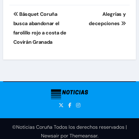
Navegación
Básquet Coruña
Alegrías y
de
busca abandonar el
decepciones
farolillo rojo a costa de
entradas
Covirán Granada
©Noticias Coruña Todos los derechos reservados
|
Newsair
por
Themeansar
.