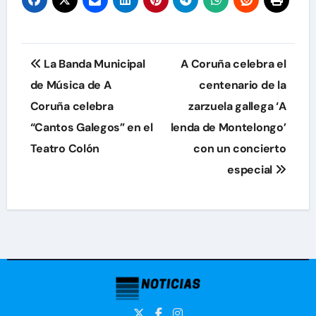
Navegación
La Banda Municipal
A Coruña celebra el
de
de Música de A
centenario de la
Coruña celebra
zarzuela gallega ‘A
entradas
“Cantos Galegos” en el
lenda de Montelongo’
Teatro Colón
con un concierto
especial