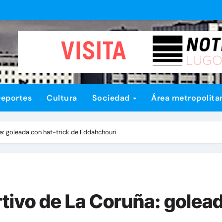
eportes
Cultura
Sociedad
Área metropolita
a: goleada con hat-trick de Eddahchouri
tivo de La Coruña: golead