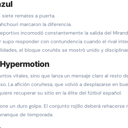
azul
 siete remates a puerta.
ahchouri marcaron la diferencia.
 Deportivo incomodó constantemente la salida del Mirand
or supo responder con contundencia cuando el rival inte
ualidades, el bloque coruñés se mostró unido y disciplina
ga Hypermotion
tos vitales, sino que lanza un mensaje claro al resto de
o. La afición coruñesa, que volvió a desplazarse en bu
iere recuperar su sitio en la élite del fútbol español.
pone un duro golpe. El conjunto rojillo deberá rehacerse
 arranque de temporada.