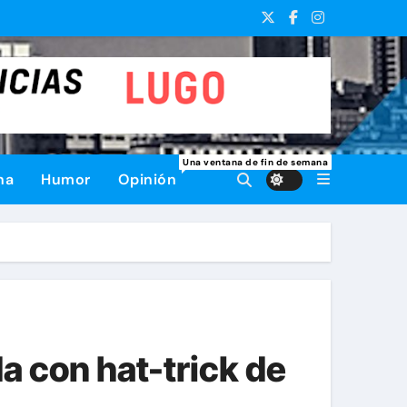
Una ventana de fin de semana
na
Humor
Opinión
a con hat-trick de