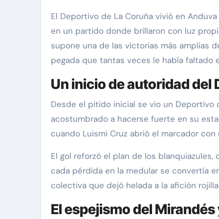
El Deportivo de La Coruña vivió en Anduva una noche para el recuerdo. Los blanquiazules aplastaron al CD Mirandés con un contundente 1-5,
en un partido donde brillaron con luz prop
supone una de las victorias más amplias de
pegada que tantas veces le había faltado 
Un inicio de autoridad del
Desde el pitido inicial se vio un Deportivo 
acostumbrado a hacerse fuerte en su esta
cuando Luismi Cruz abrió el marcador con u
El gol reforzó el plan de los blanquiazules
cada pérdida en la medular se convertía e
colectiva que dejó helada a la afición rojill
El espejismo del Mirandés