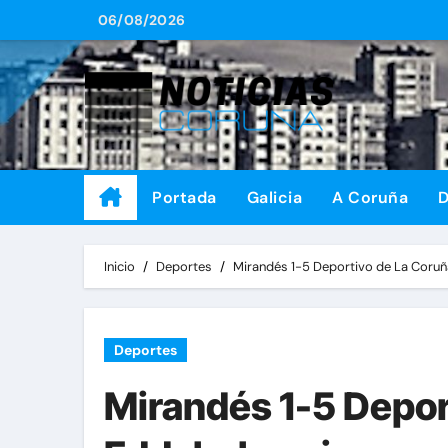
Saltar
06/08/2026
al
contenido
Portada
Galicia
A Coruña
D
Inicio
Deportes
Mirandés 1-5 Deportivo de La Coruñ
Deportes
Mirandés 1-5 Depor