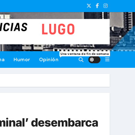
Una ventana de fin de semana
na
Humor
Opinión
riminal’ desembarca