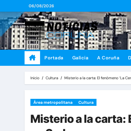
Saltar
06/08/2026
al
contenido
Portada
Galicia
A Coruña
D
Inicio
Cultura
Misterio a la carta: El fenómeno ‘La 
Área metropolitana
Cultura
Misterio a la carta