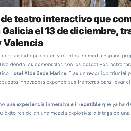
 de teatro interactivo que c
Galicia el 13 de diciembre, t
y Valencia
ha conquistado paladares y mentes en media España pre
activo donde los comensales son los detectives, estrena
ático
Hotel Alda Sada Marina
. Tras un recorrido triunfa
ropuesta innovadora expande sus fronteras para llevar e
ino
una experiencia inmersiva e irrepetible
que ya ha de
 éxito reside en una mezcla explosiva: la intriga de una