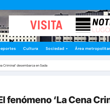
eportes
Cultura
Sociedad
Área metropolita
Cena Criminal’ desembarca en Sada
: El fenómeno ‘La Cena C