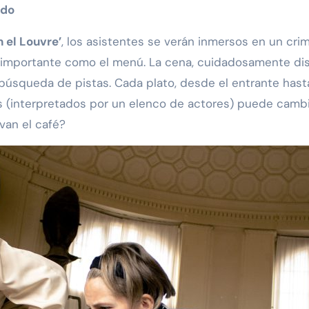
ido
 el Louvre’
, los asistentes se verán inmersos en un cri
tan importante como el menú. La cena, cuidadosamente di
 búsqueda de pistas. Cada plato, desde el entrante hast
s (interpretados por un elenco de actores) puede cambia
van el café?