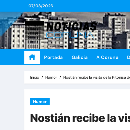
Saltar
07/08/2026
al
contenido
Portada
Galicia
A Coruña
D
Inicio
Humor
Nostián recibe la visita de la Pitonisa d
Humor
Nostián recibe la vi