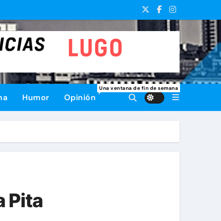
Una ventana de fin de semana
na
Humor
Opinión
a Pita