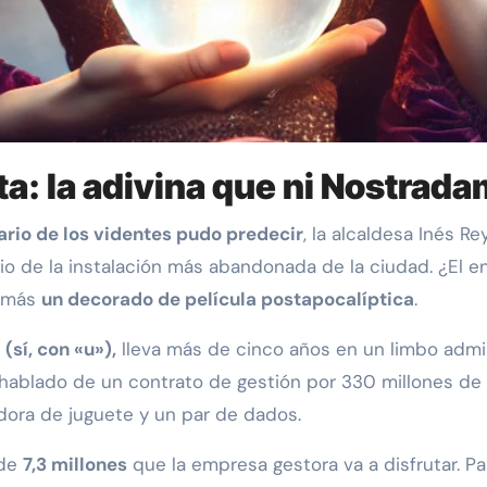
ita: la adivina que ni Nostrad
nario de los videntes pudo predecir
, la alcaldesa Inés R
terio de la instalación más abandonada de la ciudad. ¿E
e más
un decorado de película postapocalíptica
.
(sí, con «u»),
lleva más de cinco años en un limbo admi
a hablado de un contrato de gestión por 330 millones de 
dora de juguete y un par de dados.
 de
7,3 millones
que la empresa gestora va a disfrutar. Pa