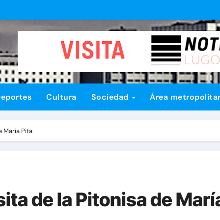
eportes
Cultura
Sociedad
Área metropolita
e María Pita
sita de la Pitonisa de Marí