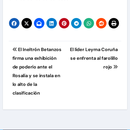
Navegación
El Ineltrón Betanzos
El líder Leyma Coruña
de
firma una exhibición
se enfrenta al farolillo
de poderío ante el
rojo
entradas
Rosalía y se instala en
lo alto de la
clasificación