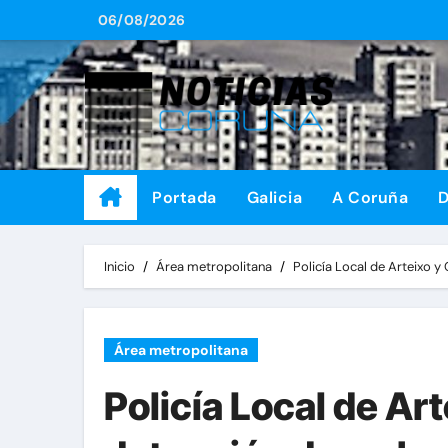
Saltar
06/08/2026
al
contenido
Portada
Galicia
A Coruña
D
Inicio
Área metropolitana
Policía Local de Arteixo y
Área metropolitana
Policía Local de Art