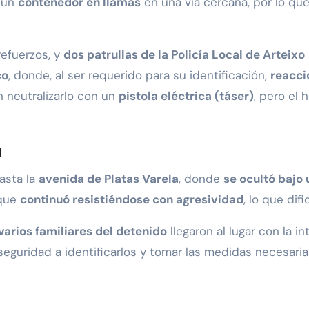
n un
contenedor en llamas
en una vía cercana, por lo qu
 refuerzos, y
dos patrullas de la Policía Local de Arteixo
co
, donde, al ser requerido para su identificación,
reacci
n neutralizarlo con un
pistola eléctrica (táser)
, pero el 
a
hasta la
avenida de Platas Varela
, donde
se ocultó bajo 
nque
continuó resistiéndose con agresividad
, lo que dif
varios familiares del detenido
llegaron al lugar con la i
 seguridad a identificarlos y tomar las medidas necesaria