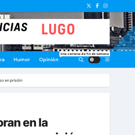
Una ventana de fin de semana
na
Humor
Opinión
so en prisión
oran en la