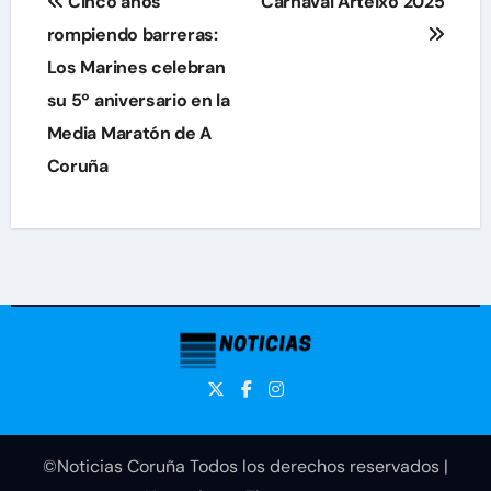
Cinco años
Carnaval Arteixo 2025
de
rompiendo barreras:
Los Marines celebran
entradas
su 5º aniversario en la
Media Maratón de A
Coruña
©Noticias Coruña Todos los derechos reservados
|